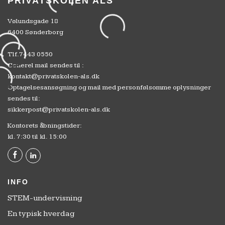
PRIVATSKOLEN ALS
Vølundsgade 18
6400 Sønderborg
Tlf.
7443 0550
Generel mail sendes til :
kontakt@privatskolen-als.dk
Optagelsesansøgning og mail med personfølsomme oplysninger
sendes til:
sikkerpost@privatskolen-als.dk
Kontorets åbningstider:
kl. 7:30 til kl. 15:00
INFO
STEM-undervisning
En typisk hverdag