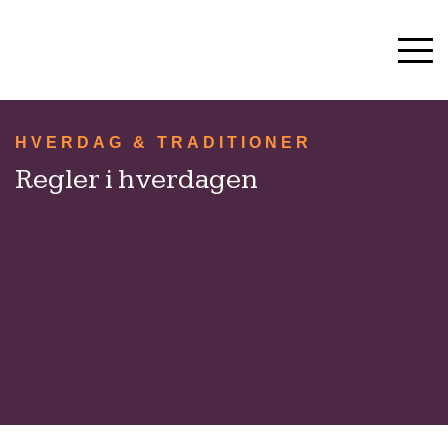
SKOLESTART OG SFO
10. KLASSE
OM SKOLEN
HVERDAG & TRADITIONER
KONTAKT
Regler i hverdagen