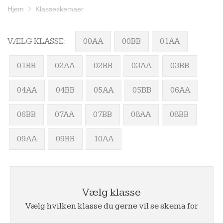
Hjem
Klasseskemaer
VÆLG KLASSE:
00AA
00BB
01AA
01BB
02AA
02BB
03AA
03BB
04AA
04BB
05AA
05BB
06AA
06BB
07AA
07BB
08AA
08BB
09AA
09BB
10AA
Vælg klasse
Vælg hvilken klasse du gerne vil se skema for