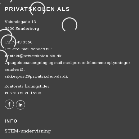
PRIVATSKOLEN ALS
Vølundsgade 18
6400 Sønderborg
Tlf.
7443 0550
Generel mail sendes til :
kontakt@privatskolen-als.dk
Optagelsesansøgning og mail med personfølsomme oplysninger
sendes til:
sikkerpost@privatskolen-als.dk
Kontorets åbningstider:
kl. 7:30 til kl. 15:00
INFO
STEM-undervisning