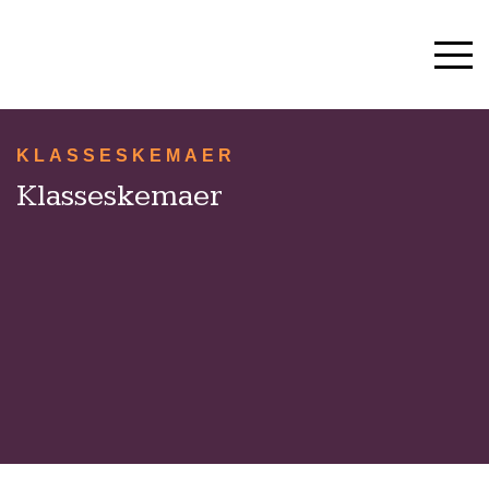
HVERDAG & TRADITIONER
SKOLESTART OG SFO
10. KLASSE
KLASSESKEMAER
Klasseskemaer
OM SKOLEN
KONTAKT