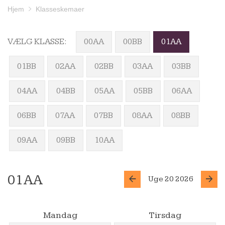
Hjem
Klasseskemaer
VÆLG KLASSE:
00AA
00BB
01AA
01BB
02AA
02BB
03AA
03BB
04AA
04BB
05AA
05BB
06AA
06BB
07AA
07BB
08AA
08BB
09AA
09BB
10AA
01AA
Uge 20 2026
Mandag
Tirsdag