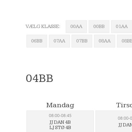
VÆLG KLASSE:
00AA
00BB
01AA
06BB
07AA
07BB
08AA
08B
04BB
Mandag
Tirs
08:00-08:45
08:00-
JJ DAN 4B
JJ DA
LJ STØ 4B