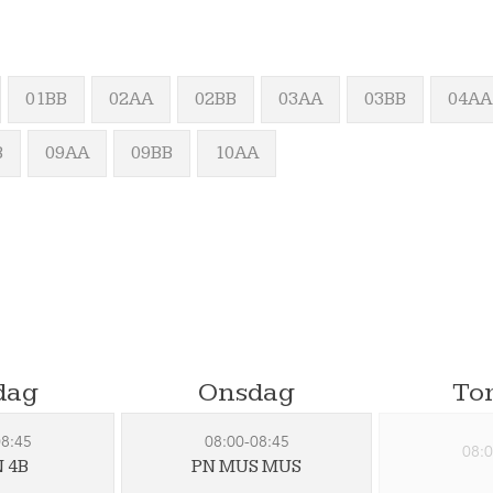
01BB
02AA
02BB
03AA
03BB
04AA
B
09AA
09BB
10AA
dag
Onsdag
To
08:45
08:00-08:45
08:0
N 4B
PN MUS MUS