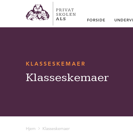
FORSIDE
UNDERV
KLASSESKEMAER
Klasseskemaer
Hjem
Klasseskemaer