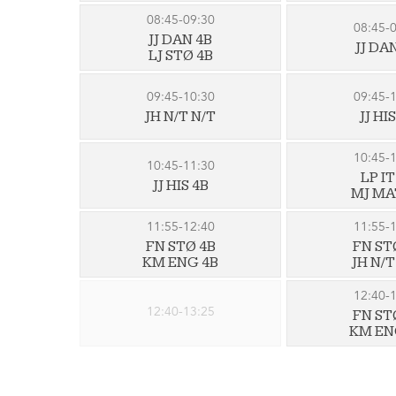
08:45-09:30
08:45-
JJ DAN 4B
JJ DA
LJ STØ 4B
09:45-10:30
09:45-
JH N/T N/T
JJ HI
10:45-
10:45-11:30
LP IT
JJ HIS 4B
MJ MA
11:55-12:40
11:55-
FN STØ 4B
FN ST
KM ENG 4B
JH N/T
12:40-
12:40-13:25
FN ST
KM EN