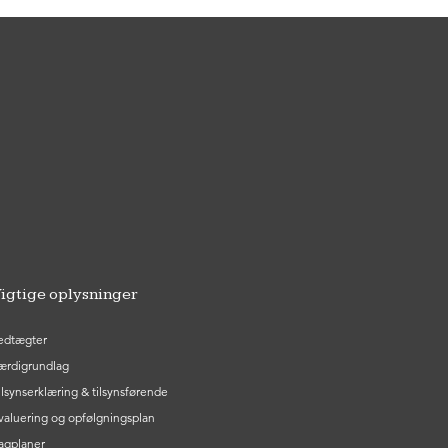
igtige oplysninger
edtægter
ærdigrundlag
ilsynserklæring & tilsynsførende
valuering og opfølgningsplan
agplaner