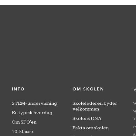
INFO
OM SKOLEN
V
STEM-undervisning
Skolelederen byder
V
velkommen
V
En typisk hverdag
Skolens DNA
T
Om SFO'en
E
Fakta om skolen
10. klasse
F