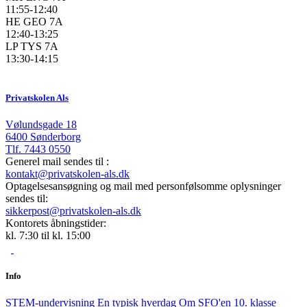
11:55-12:40
HE GEO 7A
12:40-13:25
LP TYS 7A
13:30-14:15
Privatskolen Als
Vølundsgade 18
6400 Sønderborg
Tlf.
7443 0550
Generel mail sendes til :
kontakt@privatskolen-als.dk
Optagelsesansøgning og mail med personfølsomme oplysninger
sendes til:
sikkerpost@privatskolen-als.dk
Kontorets åbningstider:
kl. 7:30 til kl. 15:00
Info
STEM-undervisning
En typisk hverdag
Om SFO'en
10. klasse