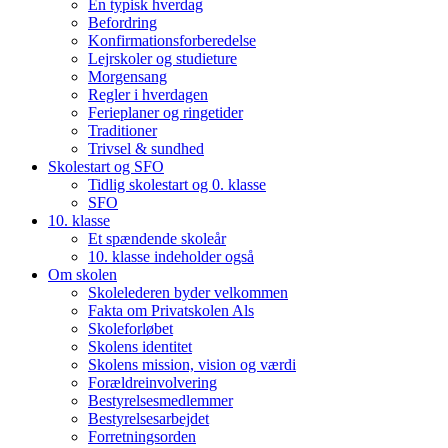
En typisk hverdag
Befordring
Konfirmationsforberedelse
Lejrskoler og studieture
Morgensang
Regler i hverdagen
Ferieplaner og ringetider
Traditioner
Trivsel & sundhed
Skolestart og SFO
Tidlig skolestart og 0. klasse
SFO
10. klasse
Et spændende skoleår
10. klasse indeholder også
Om skolen
Skolelederen byder velkommen
Fakta om Privatskolen Als
Skoleforløbet
Skolens identitet
Skolens mission, vision og værdi
Forældreinvolvering
Bestyrelsesmedlemmer
Bestyrelsesarbejdet
Forretningsorden