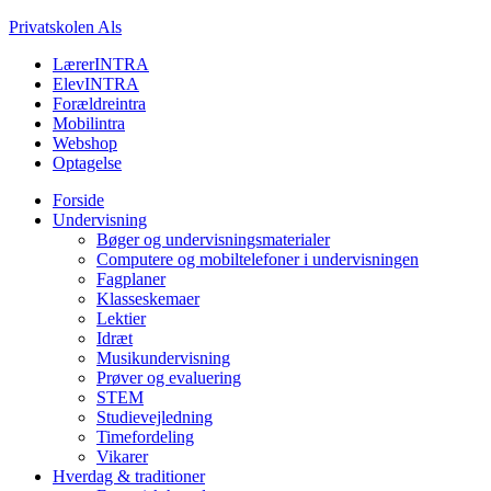
Privatskolen Als
LærerINTRA
ElevINTRA
Forældreintra
Mobilintra
Webshop
Optagelse
Forside
Undervisning
Bøger og undervisningsmaterialer
Computere og mobiltelefoner i undervisningen
Fagplaner
Klasseskemaer
Lektier
Idræt
Musikundervisning
Prøver og evaluering
STEM
Studievejledning
Timefordeling
Vikarer
Hverdag & traditioner