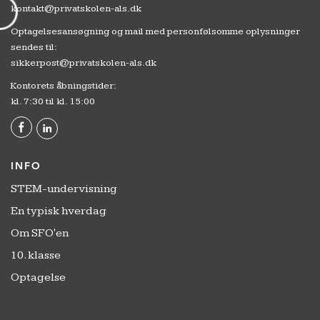
kontakt@privatskolen-als.dk
Optagelsesansøgning og mail med personfølsomme oplysninger
sendes til:
sikkerpost@privatskolen-als.dk
Kontorets åbningstider:
kl. 7:30 til kl. 15:00
INFO
STEM-undervisning
En typisk hverdag
Om SFO'en
10. klasse
Optagelse