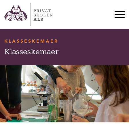
HVERDAG & TRADITIONER
SKOLESTART OG SFO
10. KLASSE
KLASSESKEMAER
OM SKOLEN
Klasseskemaer
KONTAKT