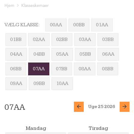
Hjem
Klasseskemaer
VÆLG KLASSE:
00AA
00BB
01AA
01BB
02AA
02BB
03AA
03BB
04AA
04BB
05AA
05BB
06AA
06BB
07AA
07BB
08AA
08BB
09AA
09BB
10AA
07AA
Uge 25 2026
Mandag
Tirsdag