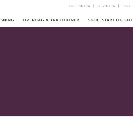
LÆRERINTRA
ELEVINTRA
FORÆL
ISNING
HVERDAG & TRADITIONER
SKOLESTART OG SFO