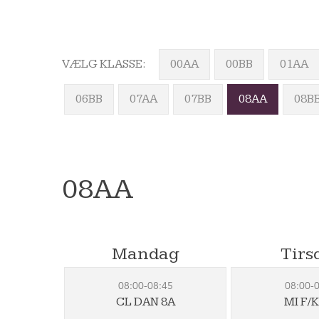
VÆLG KLASSE:
00AA
00BB
01AA
06BB
07AA
07BB
08AA
08B
08AA
Mandag
Tirs
08:00-08:45
08:00-
CL DAN 8A
MI F/K