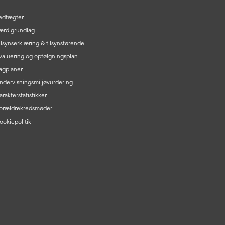
edtægter
ærdigrundlag
ilsynserklæring & tilsynsførende
valuering og opfølgningsplan
agplaner
ndervisningsmiljøvurdering
arakterstatistikker
orældrekredsmøder
ookiepolitik