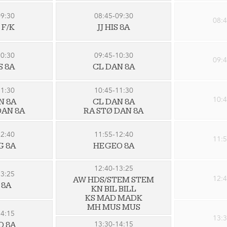
09:30
08:45-09:30
08:4
 F/K
JJ HIS 8A
10:30
09:45-10:30
09:4
S 8A
CL DAN 8A
11:30
10:45-11:30
10:4
N 8A
CL DAN 8A
DAN 8A
RA STØ DAN 8A
12:40
11:55-12:40
11:5
G 8A
HE GEO 8A
12:40-13:25
13:25
12:4
AW HDS/STEM STEM
S 8A
KN BIL BILL
KS MAD MADK
MH MUS MUS
14:15
13:3
13:30-14:15
O 8A