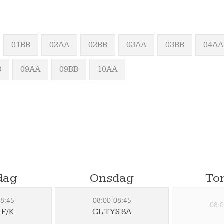
01BB
02AA
02BB
03AA
03BB
04AA
B
09AA
09BB
10AA
dag
Onsdag
To
08:45
08:00-08:45
08:0
 F/K
CL TYS 8A