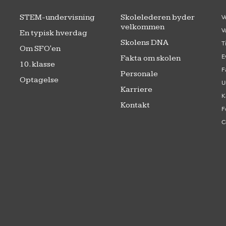
STEM-undervisning
Skolelederen byder
V
velkommen
V
En typisk hverdag
Skolens DNA
T
Om SFO'en
E
Fakta om skolen
10. klasse
F
Personale
Optagelse
U
Karriere
K
Kontakt
F
C