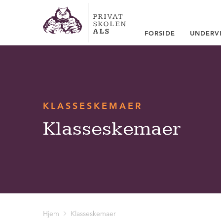
FORSIDE
UNDERV
KLASSESKEMAER
Klasseskemaer
Hjem
Klasseskemaer