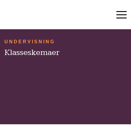
UNDERVISNING
HVERDAG & TRADITIONER
SKOLESTART OG SFO
UNDERVISNING
10. KLASSE
Klasseskemaer
OM SKOLEN
KONTAKT