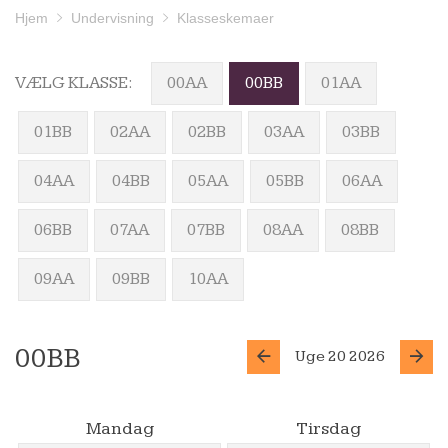
Hjem
Undervisning
Klasseskemaer
VÆLG KLASSE:
00AA
00BB
01AA
01BB
02AA
02BB
03AA
03BB
04AA
04BB
05AA
05BB
06AA
06BB
07AA
07BB
08AA
08BB
09AA
09BB
10AA
00BB
Uge 20 2026
Mandag
Tirsdag