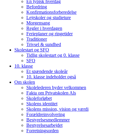
En typisk hverdag
Befordring
Konfirmationsforberedelse
Lejrskoler og studieture
Morgensang
Regler i hverdagen
Ferieplaner og ringetider
Traditioner
Trivsel & sundhed
Skolestart og SFO
Tidlig skolestart og 0. klasse
SFO
10. klasse
Et spændende skoleår
10. klasse indeholder også
Om skolen
Skolelederen byder velkommen
Fakta om Privatskolen Als
Skoleforløbet
Skolens identitet
Skolens mission, vision og værdi
Forældreinvolvering
Bestyrelsesmedlemmer
Bestyrelsesarbejdet
Forretningsorden