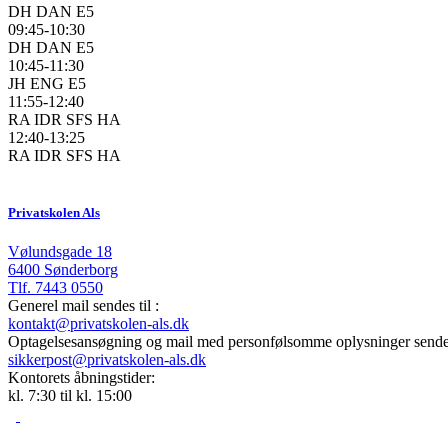
DH DAN E5
09:45-10:30
DH DAN E5
10:45-11:30
JH ENG E5
11:55-12:40
RA IDR SFS HA
12:40-13:25
RA IDR SFS HA
Privatskolen Als
Vølundsgade 18
6400 Sønderborg
Tlf.
7443 0550
Generel mail sendes til :
kontakt@privatskolen-als.dk
Optagelsesansøgning og mail med personfølsomme oplysninger sendes
sikkerpost@privatskolen-als.dk
Kontorets åbningstider:
kl. 7:30 til kl. 15:00