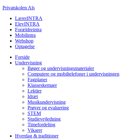
Privatskolen Als
LærerINTRA
ElevINTRA
Forældreintra
Mobilintra
Webshop
Optagelse
Forside
Undervisning
Bøger og undervisningsmaterialer
Computere og mobiltelefoner i undervisningen
Fagplaner
Klasseskemaer
Lektier
Idræt
Musikundervisning
Prøver og evaluering
STEM
Studievejledning
Timefordeling
Vikarer
Hverdag & traditioner