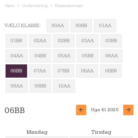
Hjem
Undervisning
Klasseskemaer
VÆLG KLASSE:
00AA
00BB
01AA
01BB
02AA
02BB
03AA
03BB
04AA
04BB
05AA
05BB
06AA
06BB
07AA
07BB
08AA
08BB
09AA
09BB
10AA
06BB
Uge 41 2025
Mandag
Tirsdag