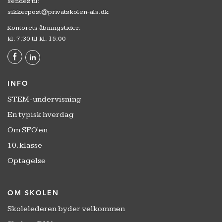
sendes til:
sikkerpost@privatskolen-als.dk
Kontorets åbningstider:
kl. 7:30 til kl. 15:00
INFO
STEM-undervisning
En typisk hverdag
Om SFO'en
10. klasse
Optagelse
OM SKOLEN
Skolelederen byder velkommen