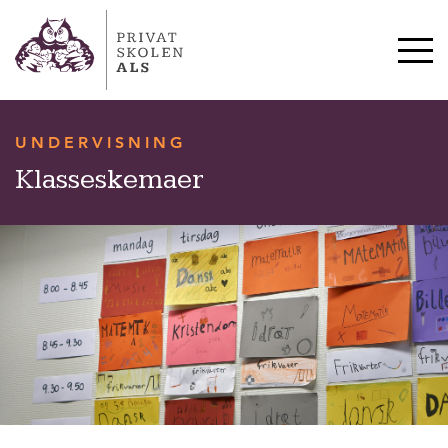
HVERDAG & TRADITIONER
SKOLESTART OG SFO
10. KLASSE
UNDERVISNING
OM SKOLEN
Klasseskemaer
KONTAKT