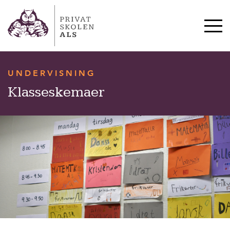
HVERDAG & TRADITIONER
SKOLESTART OG SFO
10. KLASSE
UNDERVISNING
OM SKOLEN
Klasseskemaer
KONTAKT