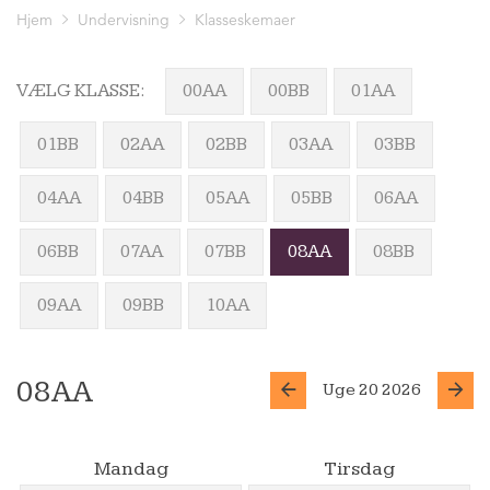
Hjem
Undervisning
Klasseskemaer
VÆLG KLASSE:
00AA
00BB
01AA
01BB
02AA
02BB
03AA
03BB
04AA
04BB
05AA
05BB
06AA
06BB
07AA
07BB
08AA
08BB
09AA
09BB
10AA
08AA
Uge 20 2026
Mandag
Tirsdag