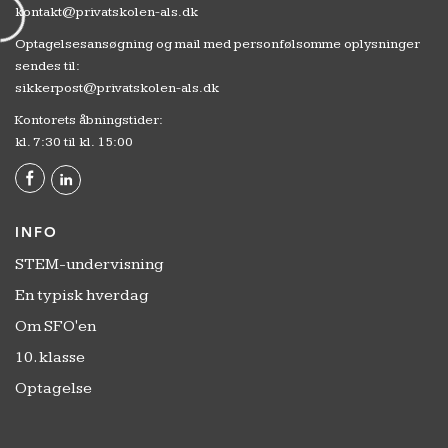
kontakt@privatskolen-als.dk
Optagelsesansøgning og mail med personfølsomme oplysninger
sendes til:
sikkerpost@privatskolen-als.dk
Kontorets åbningstider:
kl. 7:30 til kl. 15:00
INFO
STEM-undervisning
En typisk hverdag
Om SFO'en
10. klasse
Optagelse