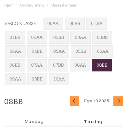
Hjem
Undervisning
Klasseskemaer
VÆLG KLASSE:
00AA
00BB
01AA
01BB
02AA
02BB
03AA
03BB
04AA
04BB
05AA
05BB
06AA
06BB
07AA
07BB
08AA
08BB
09AA
09BB
10AA
08BB
Uge 19 2025
Mandag
Tirsdag