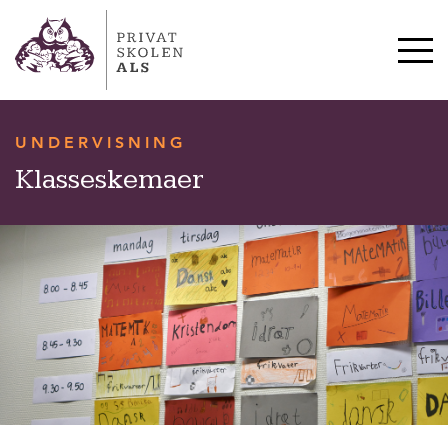
HVERDAG & TRADITIONER
SKOLESTART OG SFO
10. KLASSE
UNDERVISNING
OM SKOLEN
Klasseskemaer
KONTAKT