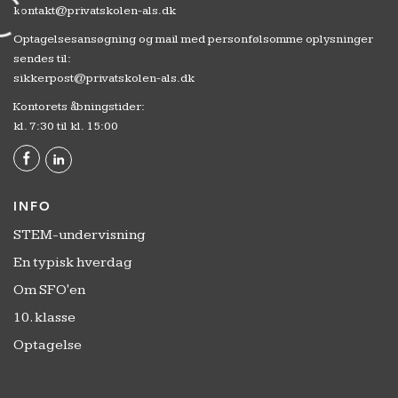
kontakt@privatskolen-als.dk
Optagelsesansøgning og mail med personfølsomme oplysninger
sendes til:
sikkerpost@privatskolen-als.dk
Kontorets åbningstider:
kl. 7:30 til kl. 15:00
INFO
STEM-undervisning
En typisk hverdag
Om SFO'en
10. klasse
Optagelse