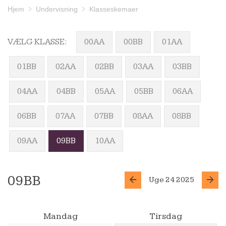
Hjem
Undervisning
Klasseskemaer
VÆLG KLASSE:
00AA
00BB
01AA
01BB
02AA
02BB
03AA
03BB
04AA
04BB
05AA
05BB
06AA
06BB
07AA
07BB
08AA
08BB
09AA
09BB
10AA
09BB
Uge 24 2025
Mandag
Tirsdag