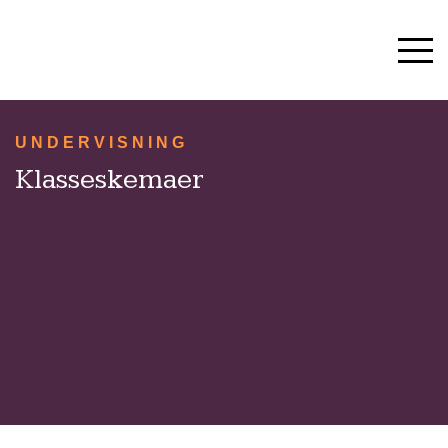
HVERDAG & TRADITIONER
SKOLESTART OG SFO
10. KLASSE
UNDERVISNING
OM SKOLEN
Klasseskemaer
KONTAKT