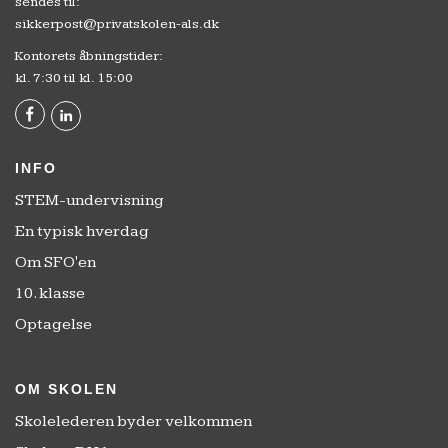
sendes til:
sikkerpost@privatskolen-als.dk
Kontorets åbningstider:
kl. 7:30 til kl. 15:00
INFO
STEM-undervisning
En typisk hverdag
Om SFO'en
10. klasse
Optagelse
OM SKOLEN
Skolelederen byder velkommen